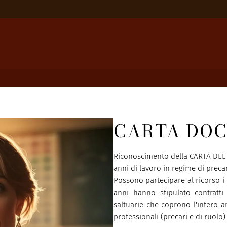
CARTA DOC
Riconoscimento della CARTA DEL 
anni di lavoro in regime di preca
Possono partecipare al ricorso i 
anni hanno stipulato contratti
saltuarie che coprono l'intero a
professionali (precari e di ruolo)