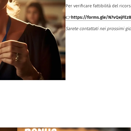
Per verificare fattibilità del ric
👉
https://forms.gle/N7vQejFE
Sarete contattati nei prossimi gi