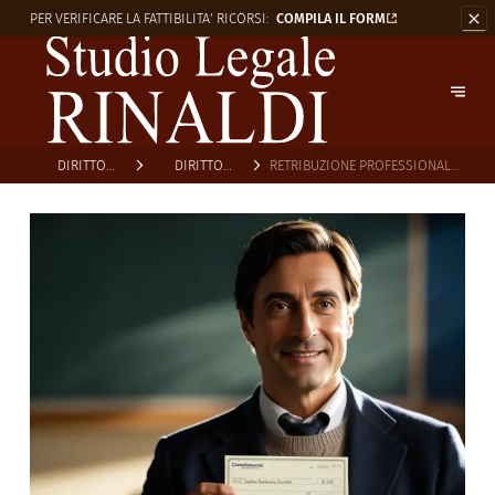
PER VERIFICARE LA
FATTIBILITA' RICORSI:
COMPILA IL FORM
DIRITTO
DIRITTO
RETRIBUZIONE PROFESSIONALE
SCOLASTICO
SCOLASTICO
DOCENTI