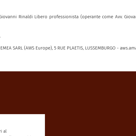
Giovanni Rinaldi Libero professionista (operante come Avv. Giovann
.
 EMEA SARL (AWS Europe), 5 RUE PLAETIS, LUSSEMBURGO - aws.a
i al