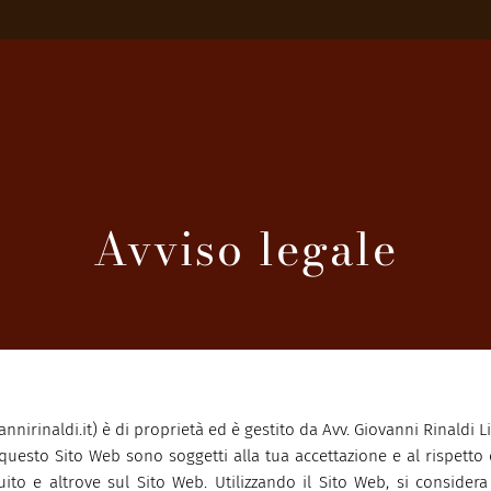
Avviso legale
nirinaldi.it) è di proprietà ed è gestito da Avv. Giovanni Rinaldi L
 questo Sito Web sono soggetti alla tua accettazione e al rispetto 
uito e altrove sul Sito Web. Utilizzando il Sito Web, si consider