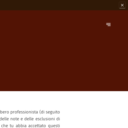
ibero professionista (di seguito
delle note e delle esclusioni di
a che tu abbia accettato questi