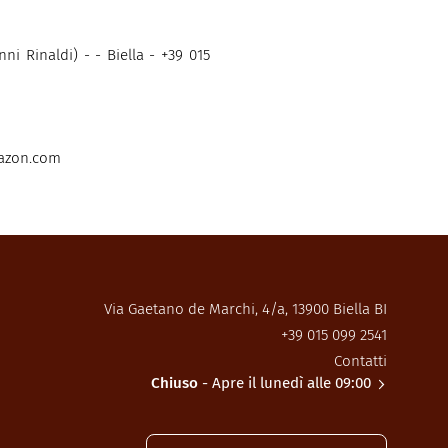
i Rinaldi) - - Biella - +39 015
mazon.com
Via Gaetano de Marchi, 4/a, 13900 Biella BI
+39 015 099 2541
Contatti
Chiuso
- Apre il lunedì alle 09:00